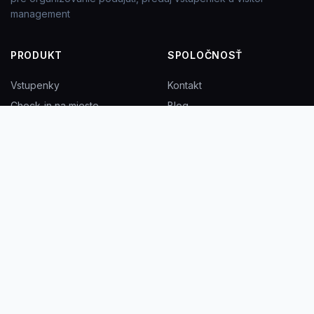
management
PRODUKT
SPOLOČNOSŤ
Vstupenky
Kontakt
Check-in na mieste
Blog
Event aplikácia
Eventy
Tlač menoviek
FAQ
PRÁVNE INFO
KONTAKT
Privacy Policy
info@inviton.cz
Všeobecné podmienky
+421 902 536 314