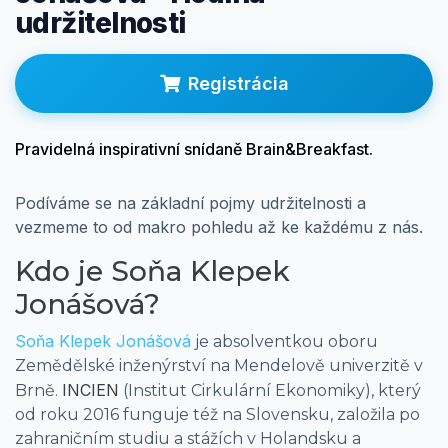
udržitelnosti
Prihlásenie
Registrácia
Pravidelná inspirativní snídaně Brain&Breakfast.
Podíváme se na základní pojmy udržitelnosti a
vezmeme to od makro pohledu až ke každému z nás.
Kdo je Soňa Klepek
Jonášová?
Soňa Klepek Jonášová
je absolventkou oboru
Zemědělské inženýrství na Mendelově univerzitě v
INCIEN
Brně.
(Institut Cirkulární Ekonomiky), který
od roku 2016 funguje též na Slovensku, založila po
zahraničním studiu a stážích v Holandsku a