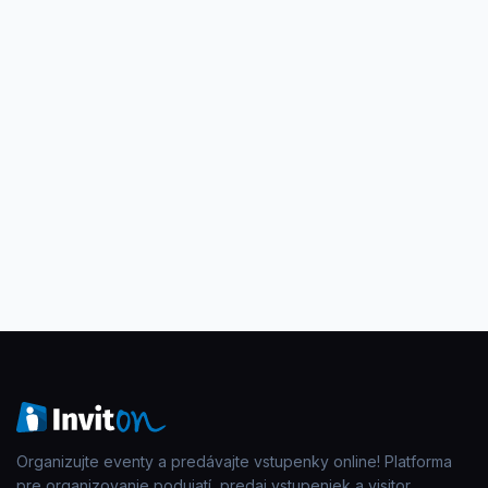
Organizujte eventy a predávajte vstupenky online! Platforma
pre organizovanie podujatí, predaj vstupeniek a visitor