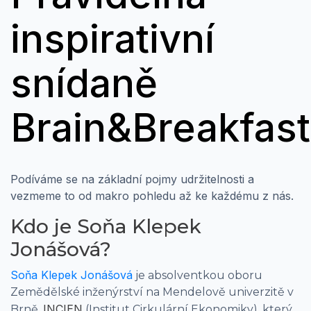
inspirativní
snídaně
Brain&Breakfas
Podíváme se na základní pojmy udržitelnosti a
vezmeme to od makro pohledu až ke každému z nás.
Kdo je Soňa Klepek
Jonášová?
Soňa Klepek Jonášová
je absolventkou oboru
Zemědělské inženýrství na Mendelově univerzitě v
INCIEN
Brně.
(Institut Cirkulární Ekonomiky), který