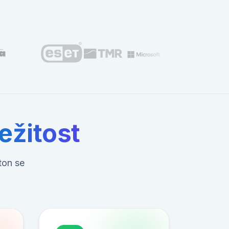
ležitost
ton se