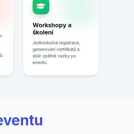
Workshopy a
školení
ro
Jednoduchá registrace,
generování certifikátů a
ů.
sběr zpětné vazby po
eventu.
 eventu