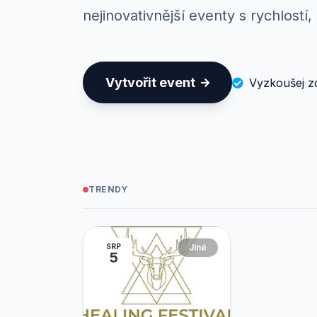
nejinovativnější eventy s rychlostí,
Vytvořit event
Vyzkoušej 
TRENDY
SRP
Jiné
5