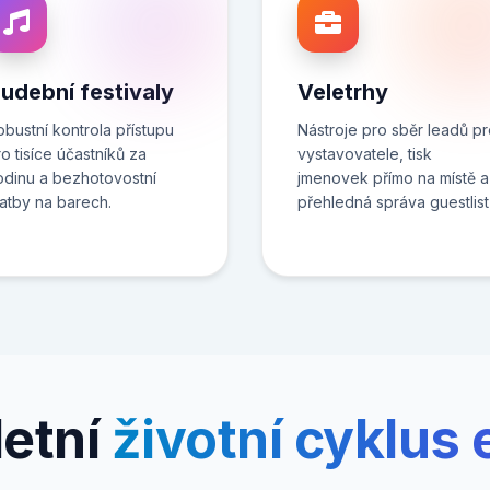
udební festivaly
Veletrhy
obustní kontrola přístupu
Nástroje pro sběr leadů p
o tisíce účastníků za
vystavovatele, tisk
odinu a bezhotovostní
jmenovek přímo na místě a
latby na barech.
přehledná správa guestlist
etní
životní cyklus