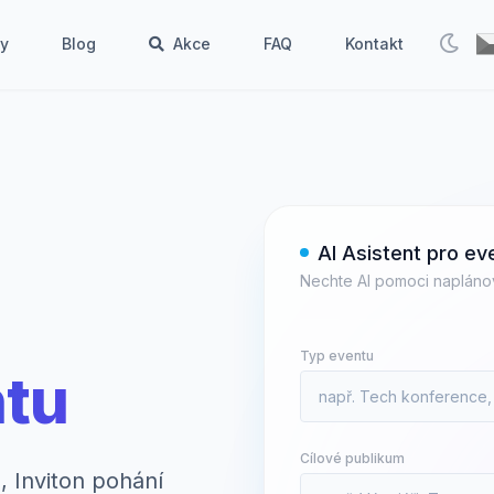
by
Blog
Akce
FAQ
Kontakt
AI Asistent pro ev
Nechte AI pomoci naplánov
Typ eventu
tu
Cílové publikum
, Inviton pohání