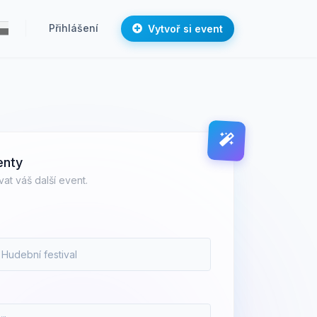
Přihlášení
Vytvoř si event
enty
at váš další event.