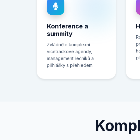
Konference a
H
summity
R
pr
Zvládněte komplexní
h
vícetrackové agendy,
p
management řečníků a
přihlášky s přehledem.
Kompl