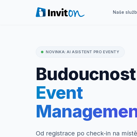
Naše služ
Naše služby
Blog
NOVINKA: AI ASISTENT PRO EVENTY
Akce
Budoucnost
FAQ
Event
Kontakt
Managemen
Přepnout na tmavý režim
Přihlášení
Od registrace po check-in na místě