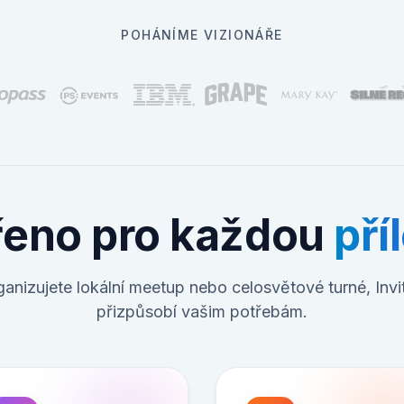
POHÁNÍME VIZIONÁŘE
řeno pro každou
pří
ganizujete lokální meetup nebo celosvětové turné, Invi
přizpůsobí vašim potřebám.