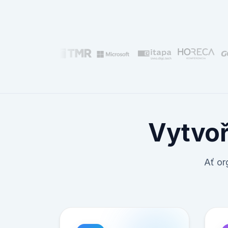
Vytvo
Ať or