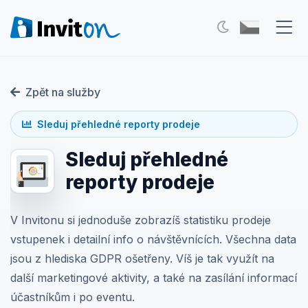
Naše služby
Zpět na služby
Blog
Sleduj přehledné reporty prodeje
Akce
Sleduj přehledné
FAQ
reporty prodeje
Kontakt
V Invitonu si jednoduše zobrazíš statistiku prodeje
vstupenek i detailní info o návštěvnících. Všechna data
Přepnout na tmavý režim
jsou z hlediska GDPR ošetřeny. Víš je tak využít na
další marketingové aktivity, a také na zasílání informací
Přihlášení
účastníkům i po eventu.