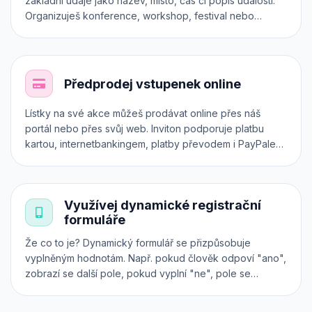
základní údaje jako název, místo, čas či popis události.
Organizuješ konference, workshop, festival nebo
koncert? Zařaď ho do správné kategorie. Chceš
prodávat různé druhy vstupenek? Každá z nich může mít
dokonce vlastní registrační formulář. Otestuj si Inviton v
praxi.
Předprodej vstupenek online
Lístky na své akce můžeš prodávat online přes náš
portál nebo přes svůj web. Inviton podporuje platbu
kartou, internetbankingem, platby převodem i PayPalem.
Všechny transakce jsou zabezpečeny přes platební
systém 24-pay. Předprodej vstupenek však můžeš
realizovat i přímo na svém vlastním webu, a to přes
Využívej dynamické registrační
iframe, API nebo plugin.
formuláře
Že co to je? Dynamický formulář se přizpůsobuje
vyplněným hodnotám. Např. pokud člověk odpoví "ano",
zobrazí se další pole, pokud vyplní "ne", pole se
nezobrazí a pod. Použij náš intuitivní konfigurátor a při
nákupu lístků online získáš od účastníků všechny