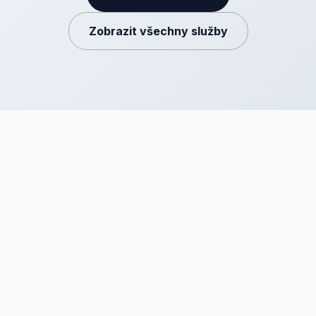
Zobrazit všechny služby
Organizujte eventy a prodávejte vstupenky online! Inviton -
platforma pro pořádání akcí, kde si můžeš všechno manažovat
sám. Zkus to :-)
PRODUKT
SPOLEČNOST
Vstupenky
Kontakt