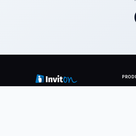
PROD
Vstup
Organizujte eventy a prodávejte
vstupenky online! Inviton - platforma
Check-
pro pořádání akcí, kde si můžeš
Event 
všechno manažovat sám. Zkus to :-)
Tisk j