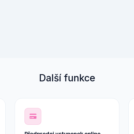
Další funkce
Předprodej vstupenek online