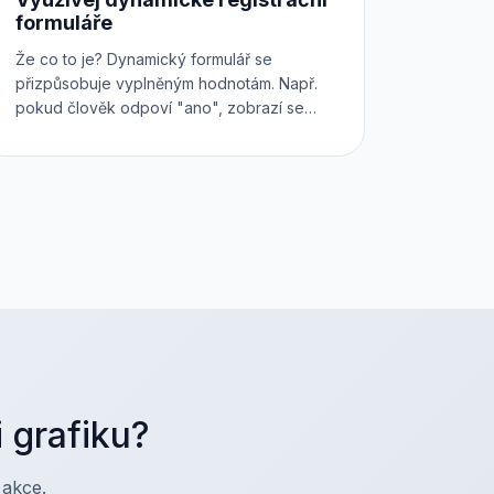
formuláře
Že co to je? Dynamický formulář se
přizpůsobuje vyplněným hodnotám. Např.
pokud člověk odpoví "ano", zobrazí se
další pole, pokud vyplní "ne", pole se
nezobrazí a pod. Použij náš intuitivní
konfigurátor a při nákupu lístků online
získáš od účastníků všechny potřebné
informace.
i grafiku?
 akce.