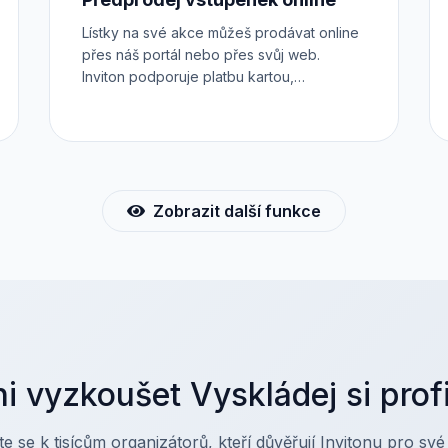
Lístky na své akce můžeš prodávat online
přes náš portál nebo přes svůj web.
Inviton podporuje platbu kartou,
internetbankingem, platby převodem i
PayPalem. Všechny transakce jsou
zabezpečeny přes platební systém 24-
pay. Předprodej vstupenek však můžeš
realizovat i přímo na svém vlastním webu,
a to přes iframe, API nebo plugin.
Zobrazit další funkce
i vyzkoušet Vyskládej si prof
jte se k tisícům organizátorů, kteří důvěřují Invitonu pro své