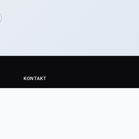
KONTAKT
info@inviton.cz
mínky
+421 902 536 314