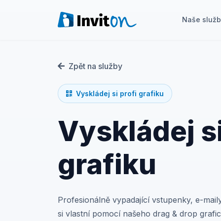
Naše služ
Naše služby
Zpět na služby
Blog
Vyskládej si profi grafiku
Akce
Vyskládej si
FAQ
Kontakt
grafiku
Přepnout na tmavý režim
Profesionálně vypadající vstupenky, e-mai
Přihlášení
si vlastní pomocí našeho drag & drop grafi