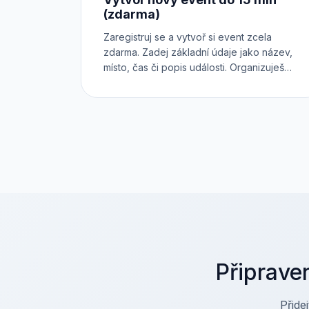
(zdarma)
Zaregistruj se a vytvoř si event zcela
zdarma. Zadej základní údaje jako název,
místo, čas či popis události. Organizuješ
konference, workshop, festival nebo
koncert? Zařaď ho do správné kategorie.
Chceš prodávat různé druhy vstupenek?
Každá z nich může mít dokonce vlastní
registrační formulář. Otestuj si Inviton v
praxi.
Připraven
Přide