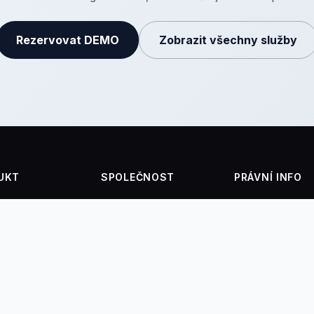
Rezervovat DEMO
Zobrazit všechny služby
UKT
SPOLEČNOST
PRÁVNÍ INFO
enky
Kontakt
Privacy Policy
in na místě
Blog
Všeobecné pod
aplikace
Akce
menovek
FAQ