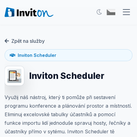
Naše služby
Zpět na služby
Blog
Inviton Scheduler
Akce
Inviton Scheduler
FAQ
Kontakt
Využij náš nástroj, který ti pomůže při sestavení
programu konference a plánování prostor a místností.
Přepnout na tmavý režim
Eliminuj excelovské tabulky účastníků a pomocí
funkce importu lidí jednoduše spravuj hosty, řečníky a
Přihlášení
účastníky přímo v sytému. Inviton Scheduler tě