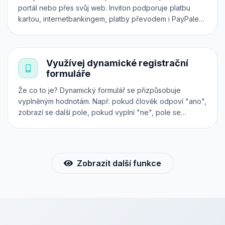
portál nebo přes svůj web. Inviton podporuje platbu
kartou, internetbankingem, platby převodem i PayPalem.
Všechny transakce jsou zabezpečeny přes platební
systém 24-pay. Předprodej vstupenek však můžeš
realizovat i přímo na svém vlastním webu, a to přes
Využívej dynamické registrační
iframe, API nebo plugin.
formuláře
Že co to je? Dynamický formulář se přizpůsobuje
vyplněným hodnotám. Např. pokud člověk odpoví "ano",
zobrazí se další pole, pokud vyplní "ne", pole se
nezobrazí a pod. Použij náš intuitivní konfigurátor a při
nákupu lístků online získáš od účastníků všechny
potřebné informace.
Zobrazit další funkce