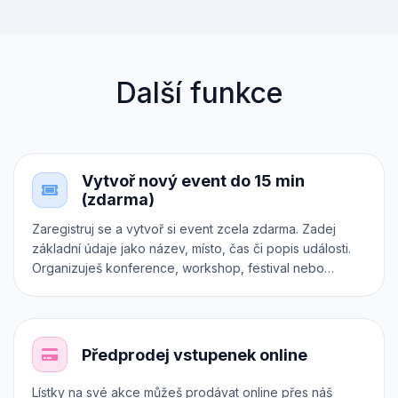
Další funkce
Vytvoř nový event do 15 min
(zdarma)
Zaregistruj se a vytvoř si event zcela zdarma. Zadej
základní údaje jako název, místo, čas či popis události.
Organizuješ konference, workshop, festival nebo
koncert? Zařaď ho do správné kategorie. Chceš
prodávat různé druhy vstupenek? Každá z nich může mít
dokonce vlastní registrační formulář. Otestuj si Inviton v
praxi.
Předprodej vstupenek online
Lístky na své akce můžeš prodávat online přes náš