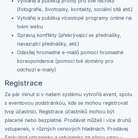
Vytvářej a publikuj profily pro své řečníky
(fotografie, životopisy, kontakty, sociální sítě atd.)
Vytvářej a publikuj vícestopé programy online na
tvém webu
Spravuj konflikty (překrývající se přednášky,
navazující přednášky, atd.)
Odesílej hromadné e-mailů pomocí hromadné
korespondence (pomocí tvé domény pro
odchozí e-maily)
Registrace
Za pár minut si v našem systému vytvoříš event, spolu
s eventovou podstránkou, kde se mohou registrovat
tvoji účastníci. Registrace účastníků mohou být
placené nebo bezplatné. Prodávat můžeš i více druhů
vstupenek, v různých cenových hladinách. Prodávej
Early bird vstupenky a vstupenky za plnou cenu -