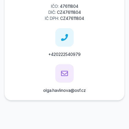
IČO:
47611804
DIČ:
CZ47611804
IČ DPH:
CZ47611804
+420222540979
olga.havlinova@osf.cz