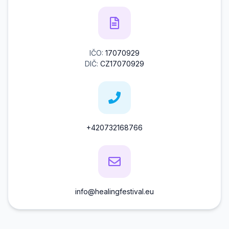
IČO:
17070929
DIČ:
CZ17070929
+420732168766
info@healingfestival.eu