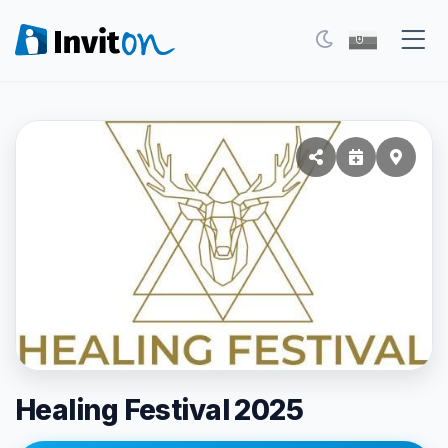
Eventy
Blog
FAQ
Moje vstupenky
Kontakt
Všeobecné podmienky
O nás
Healing Festival 2025
Prepnúť na tmavý režim