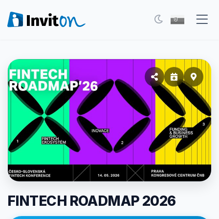
Eventy
Blog
FAQ
Moje vstupenky
Kontakt
Všeobecné podmienky
O nás
FINTECH ROADMAP 2026
Prepnúť na tmavý režim