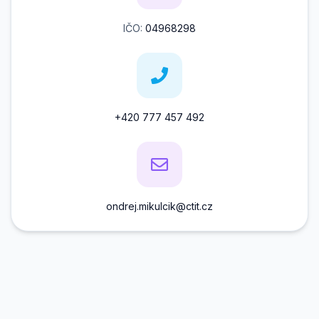
IČO:
04968298
+420 777 457 492
ondrej.mikulcik@ctit.cz