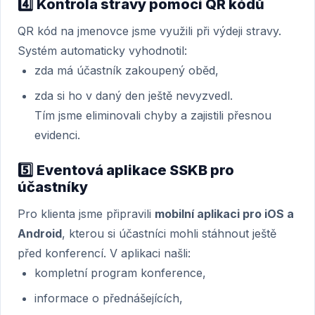
4️⃣
Kontrola stravy pomocí QR kódů
QR kód na jmenovce jsme využili při výdeji stravy.
Systém automaticky vyhodnotil:
zda má účastník zakoupený oběd,
zda si ho v daný den ještě nevyzvedl.
Tím jsme eliminovali chyby a zajistili přesnou
evidenci.
5️⃣
Eventová aplikace SSKB pro
účastníky
Pro klienta jsme připravili
mobilní aplikaci pro iOS a
Android
, kterou si účastníci mohli stáhnout ještě
před konferencí. V aplikaci našli:
kompletní program konference,
informace o přednášejících,