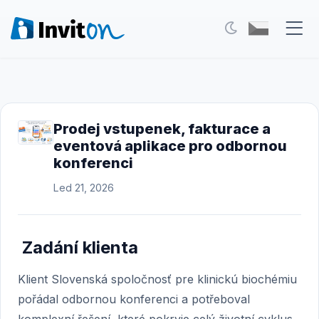
Naše služby
Blog
Prodej vstupenek, fakturace a
eventová aplikace pro odbornou
Akce
konferenci
FAQ
Led 21, 2026
Kontakt
Zadání klienta
Přepnout na tmavý režim
Klient Slovenská spoločnosť pre klinickú biochémiu
pořádal odbornou konferenci a potřeboval
Přihlášení