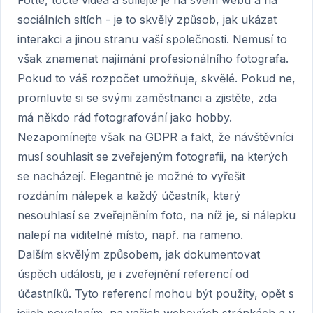
Foťte, točte videa a sdílejte je na svém webu a na
sociálních sítích - je to skvělý způsob, jak ukázat
interakci a jinou stranu vaší společnosti. Nemusí to
však znamenat najímání profesionálního fotografa.
Pokud to váš rozpočet umožňuje, skvělé. Pokud ne,
promluvte si se svými zaměstnanci a zjistěte, zda
má někdo rád fotografování jako hobby.
Nezapomínejte však na GDPR a fakt, že návštěvníci
musí souhlasit se zveřejeným fotografii, na kterých
se nacházejí. Elegantně je možné to vyřešit
rozdáním nálepek a každý účastník, který
nesouhlasí se zveřejněním foto, na níž je, si nálepku
nalepí na viditelné místo, např. na rameno.
Dalším skvělým způsobem, jak dokumentovat
úspěch události, je i zveřejnění referencí od
účastníků. Tyto referencí mohou být použity, opět s