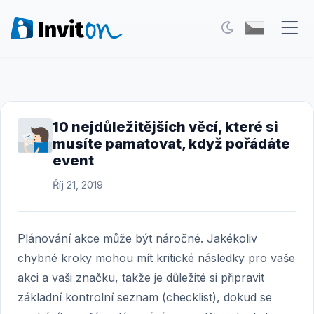
Naše služby
Blog
10 nejdůležitějších věcí, které si
musíte pamatovat, když pořádáte
Akce
event
FAQ
Říj 21, 2019
Kontakt
Plánování akce může být náročné. Jakékoliv
Přepnout na tmavý režim
chybné kroky mohou mít kritické následky pro vaše
akci a vaši značku, takže je důležité si připravit
Přihlášení
základní kontrolní seznam (checklist), dokud se