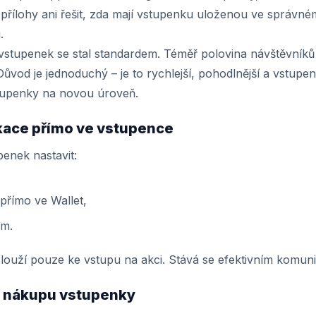
řílohy ani řešit, zda mají vstupenku uloženou ve správném 
.
vstupenek se stal standardem. Téměř polovina návštěvníků
ůvod je jednoduchý – je to rychlejší, pohodlnější a vstupen
stupenky na novou úroveň.
ikace přímo ve vstupence
penek nastavit:
přímo ve Wallet,
ům.
louží pouze ke vstupu na akci. Stává se efektivním komun
o nákupu vstupenky