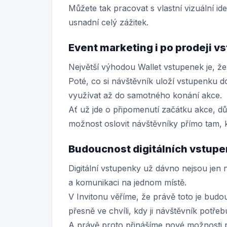
Můžete tak pracovat s vlastní vizuální i
usnadní celý zážitek.
Event marketing i po prodeji v
Největší výhodou Wallet vstupenek je, 
Poté, co si návštěvník uloží vstupenku d
využívat až do samotného konání akce.
Ať už jde o připomenutí začátku akce, d
možnost oslovit návštěvníky přímo tam, 
Budoucnost digitálních vstup
Digitální vstupenky už dávno nejsou jen 
a komunikaci na jednom místě.
V Invitonu věříme, že právě toto je bud
přesně ve chvíli, kdy ji návštěvník potřeb
A právě proto přinášíme nové možnosti p