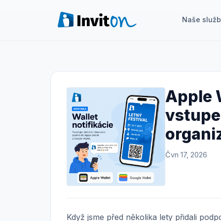
Naše služ
Naše služby
Blog
Apple W
Akce
vstupe
FAQ
organi
Kontakt
Čvn 17, 2026
Přepnout na tmavý režim
Přihlášení
Když jsme před několika lety přidali pod