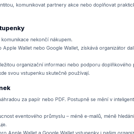
dentitou, komunikovat partnery akce nebo doplňovat prakti
stupenky
že komunikace nekončí nákupem.
o Apple Wallet nebo Google Wallet, získává organizátor da
ůležitou organizační informaci nebo podporu doplňkového p
kde svou vstupenku skutečně používají.
enek
náhradou za papír nebo PDF. Postupně se mění v inteligentn
oucnost eventového průmyslu – méně e-mailů, méně hledání
uje.
ro Apple Wallet a Google Wallet vstupenky i našim organi