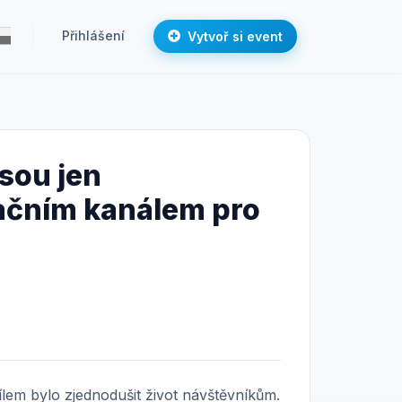
Přihlášení
Vytvoř si event
jsou jen
ačním kanálem pro
ílem bylo zjednodušit život návštěvníkům.