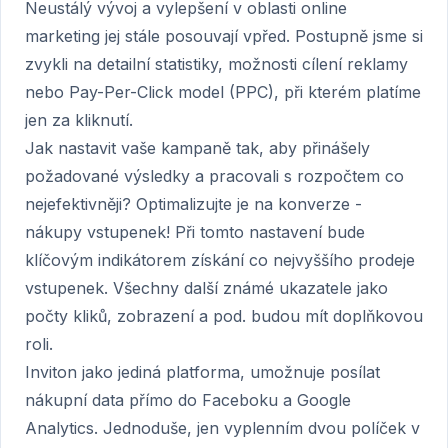
Neustálý vývoj a vylepšení v oblasti online
marketing jej stále posouvají vpřed. Postupně jsme si
zvykli na detailní statistiky, možnosti cílení reklamy
nebo Pay-Per-Click model (PPC), při kterém platíme
jen za kliknutí.
Jak nastavit vaše kampaně tak, aby přinášely
požadované výsledky a pracovali s rozpočtem co
nejefektivněji? Optimalizujte je na konverze -
nákupy vstupenek! Při tomto nastavení bude
klíčovým indikátorem získání co nejvyššího prodeje
vstupenek. Všechny další známé ukazatele jako
počty kliků, zobrazení a pod. budou mít doplňkovou
roli.
Inviton jako jediná platforma, umožnuje posílat
nákupní data přímo do Faceboku a Google
Analytics. Jednoduše, jen vyplenním dvou políček v